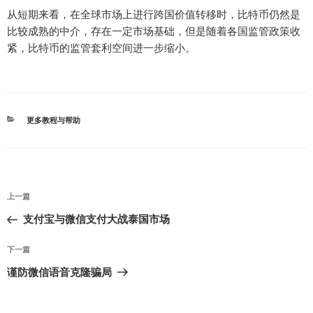
从短期来看，在全球市场上进行跨国价值转移时，比特币仍然是
比较成熟的中介，存在一定市场基础，但是随着各国监管政策收
紧，比特币的监管套利空间进一步缩小。
分
更多教程与帮助
类
文
上
上一篇
章
一
支付宝与微信支付大战泰国市场
导
篇
航
文
下
下一篇
章
一
谨防微信语音克隆骗局
篇
文