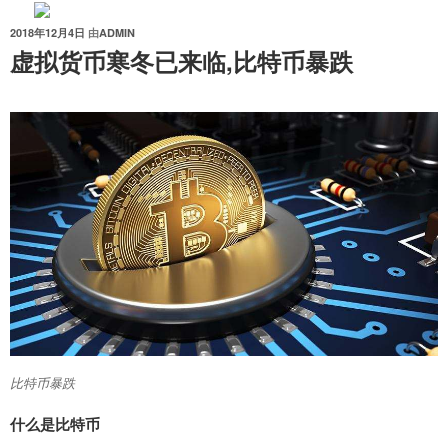
跳
至
发
2018年12月4日
由
ADMIN
布
虚拟货币寒冬已来临,比特币暴跌
内
于
容
比特币暴跌
什么是比特币