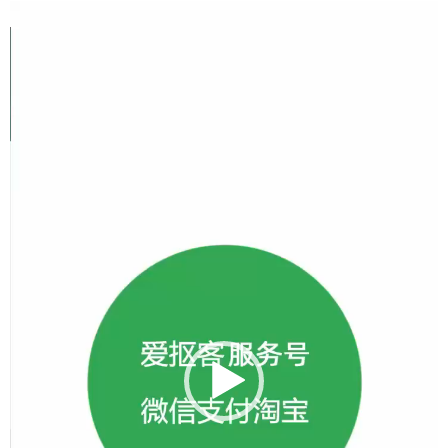
视
频
播
放
器