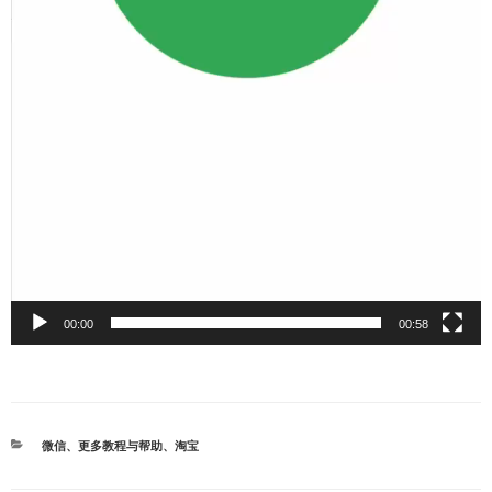
00:00
00:58
分
微信
、
更多教程与帮助
、
淘宝
类