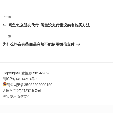
文
上
上一篇
章
一
闲鱼怎么朋友代付_闲鱼没支付宝没实名购买方法
导
篇
航
文
下
下一篇
章
一
为什么抖音有些商品突然不能使用微信支付
篇
文
章
Copyright©
爱抠客
2014-2026
闽ICP备14014594号-2
闽公网安备35092202000190
古田县百兴贸易有限公司
淘宝使用微信支付