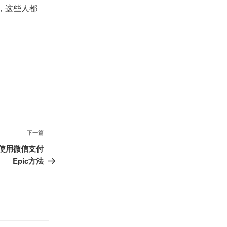
，这些人都
。
下
下一篇
一
_使用微信支付
篇
Epic方法
文
章