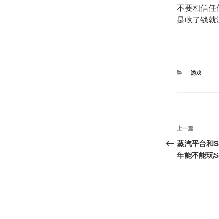
不要相信任
是收了钱就
分
游戏
类
文
上
上一篇
章
一
蒸汽平台和S
篇
年能不能玩St
导
文
航
章