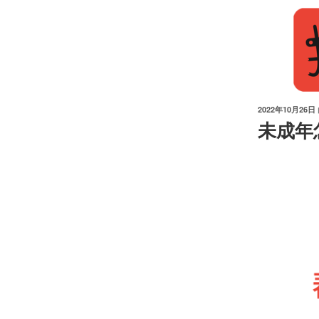
跳
至
内
容
发
2022年10月26日
布
未成年
于