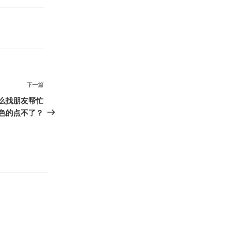
下
下一篇
一
么找朋友帮忙
篇
色的点不了？
文
章