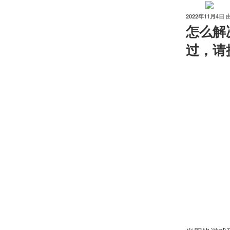
跳
至
发
2022年11月4日
布
怎么解
内
于
容
过，请