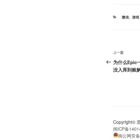
分
微信
、
游戏
类
文
上
上一篇
章
一
为什么Epi
篇
没入库到账
导
文
航
章
Copyright©
闽ICP备1401
闽公网安备35