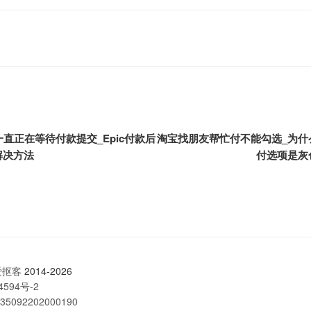
c一直正在等待付款提交_Epic付款后
淘宝找朋友帮忙付不能勾选_为什
解决方法
付选项是灰
爱抠客
2014-2026
4594号-2
092202000190