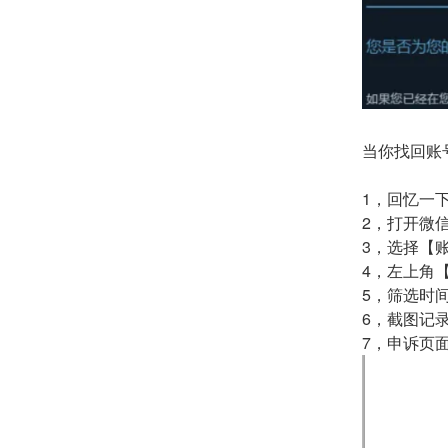
当你找回账
1，回忆一
2，打开微
3，选择【
4，左上角
5，筛选时
6，截图记
7，申诉页