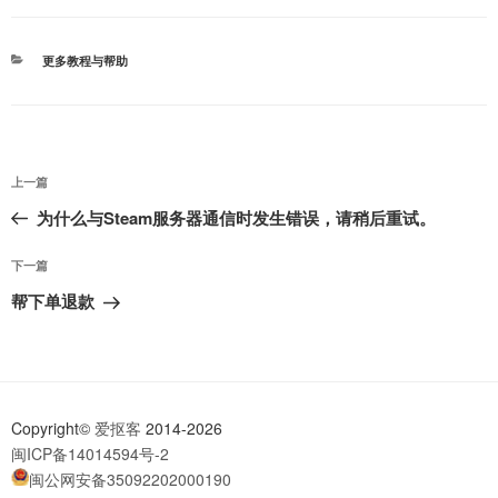
分
更多教程与帮助
类
文
上
上一篇
章
一
为什么与Steam服务器通信时发生错误，请稍后重试。
导
篇
航
文
下
下一篇
章
一
帮下单退款
篇
文
章
Copyright©
爱抠客
2014-2026
闽ICP备14014594号-2
闽公网安备35092202000190