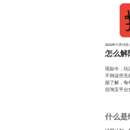
跳
至
内
容
发
2022年11月15日
布
怎么解
于
现如今，玩
不倒这些无
据了解，每
但淘宝平台
什么是