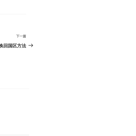
下
下一篇
一
m切换回国区方法
篇
文
章